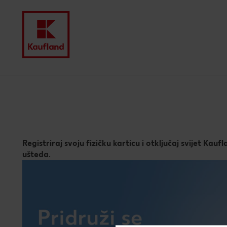
Navigacija
Registriraj svoju fizičku karticu i otključaj svijet Kau
ušteda.