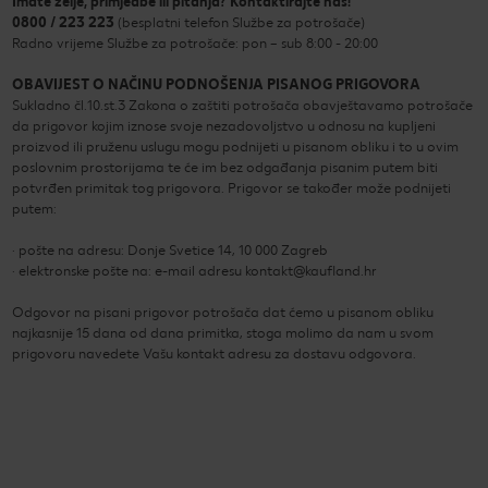
Imate želje, primjedbe ili pitanja? Kontaktirajte nas!
0800 / 223 223
(besplatni telefon Službe za potrošače)
Radno vrijeme Službe za potrošače: pon – sub 8:00 - 20:00
OBAVIJEST O NAČINU PODNOŠENJA PISANOG PRIGOVORA
Sukladno čl.10.st.3 Zakona o zaštiti potrošača obavještavamo potrošače
da prigovor kojim iznose svoje nezadovoljstvo u odnosu na kupljeni
proizvod ili pruženu uslugu mogu podnijeti u pisanom obliku i to u ovim
poslovnim prostorijama te će im bez odgađanja pisanim putem biti
potvrđen primitak tog prigovora. Prigovor se također može podnijeti
putem:
· pošte na adresu: Donje Svetice 14, 10 000 Zagreb
· elektronske pošte na: e-mail adresu kontakt@kaufland.hr
Odgovor na pisani prigovor potrošača dat ćemo u pisanom obliku
najkasnije 15 dana od dana primitka, stoga molimo da nam u svom
prigovoru navedete Vašu kontakt adresu za dostavu odgovora.