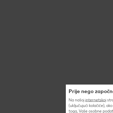
Prije nego započn
Na našoj
internetskoj
str
(uključujući kolačiće), ak
toga, Vaše osobne podatk