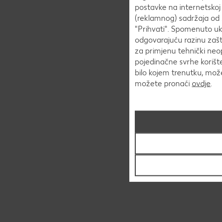
postavke na internetskoj s
(reklamnog) sadržaja od s
"Prihvati". Spomenuto uk
odgovarajuću razinu zašt
za primjenu tehnički neo
pojedinačne svrhe korišt
bilo kojem trenutku, mo
možete pronaći
ovdje
.